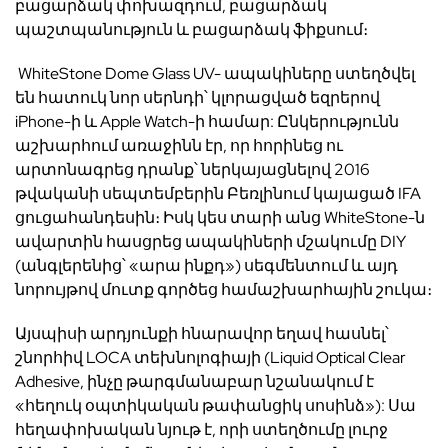
բացարձակ փոխազդում, բացարձակ
պաշտպանություն և բացարձակ ֆիքսում։
WhiteStone Dome Glass
UV- ապակիները ստեղծվել
են հատուկ նոր սերնդի՝ կլորացված եզրերով
iPhone
-ի և
Apple Watch
-ի համար: Ընկերությունն
աշխարհում առաջինն էր, որ հորինեց ու
արտոնագրեց դրանք՝ ներկայացնելով 2016
թվականի սեպտեմբերին Բեռլինում կայացած IFA
ցուցահանդեսին։ Իսկ կես տարի անց
WhiteStone
-ն
ավարտին հասցրեց ապակիների մշակումը DIY
(անգլերենից՝ «արա ինքդ») սեգմենտում և այդ
նորույթով մուտք գործեց համաշխարհային շուկա։
Այսպիսի արդյունքի հնարավոր եղավ հասնել՝
շնորհիվ
LOCA
տեխնոլոգիայի (
Liquid Optical Clear
Adhesive
, ինչը թարգմանաբար նշանակում է
«հեղուկ օպտիկական թափանցիկ սոսինձ»): Սա
հեղափոխական նյութ է, որի ստեղծումը լուրջ