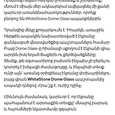
Որպեսզի այլևս հարցեր չունենաք և չերկմտեք,
մնում է միայն մեր ակնարկում ավելացնել մի քանի
կարևոր առանձնահատկություններ, որոնք
բնորոշ են
WhiteStone Dome Glass
ապակիներին:
Դրանցից մեկը քողարկումն է: Իհարկե, առաջին
հերթին ապակին նախատեսված է էկրանը
ցանկացած վնասվածքից պաշտպանելու համար։
Բայց
Dome Glass
-ը հիանալի սքողում է էկրանի վրա
արդեն իսկ եղած ճաքերն ու քերծվածքները:
Տեսեք, թե օգտատիրոջ բախտն ինչպես չի բերել ու
կոտրել է խելացի ժամացույցը, և ինչպիսի տեսք
ունի այն՝ առանց օրիգինալ էկրանը փոխարինելու,
բայց վրան
WhiteStone Dome Glass
պաշտպանիչ
ապակի դնելով: Հրա՛շք է, ուրիշ ոչինչ։
Միևնույն ժամանակ, կարևոր է, որ էկրանը
պահպանում է արտաքին տեսքը՝ մնալով բարակ
և հպումների նկատմամբ զգայուն: