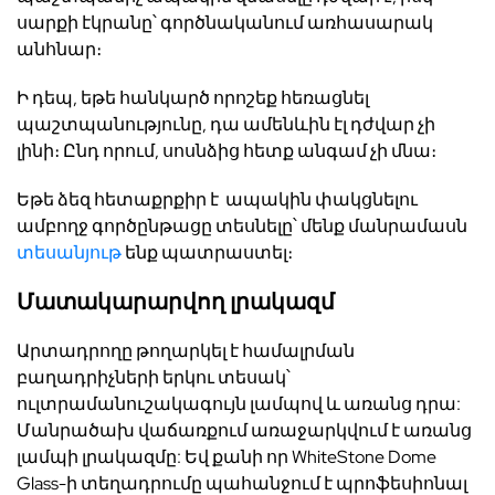
սարքի էկրանը՝ գործնականում առհասարակ
անհնար։
Ի դեպ, եթե հանկարծ որոշեք հեռացնել
պաշտպանությունը, դա ամենևին էլ դժվար չի
լինի։ Ընդ որում, սոսնձից հետք անգամ չի մնա։
Եթե ​​ձեզ հետաքրքիր է ապակին փակցնելու
ամբողջ գործընթացը տեսնելը՝ մենք մանրամասն
տեսանյութ
ենք պատրաստել։
Մատակարարվող լրակազմ
Արտադրողը թողարկել է համալրման
բաղադրիչների երկու տեսակ՝
ուլտրամանուշակագույն լամպով և առանց դրա:
Մանրածախ վաճառքում առաջարկվում է առանց
լամպի լրակազմը: Եվ քանի որ
WhiteStone Dome
Glass
-ի տեղադրումը պահանջում է պրոֆեսիոնալ