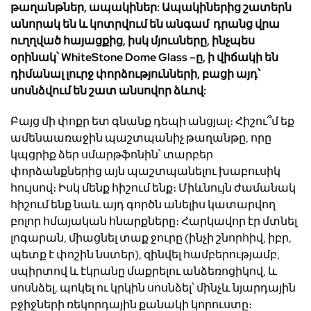
թաղանթներ, ապակիներ: Ապակիներից շատերն
անորակ են և կոտրվում են անգամ դրանց վրա
ուղղված հայացքից, իսկ մյուսները, ինչպես
օրինակ՝
WhiteStone Dome Glass
–
ը, ի վիճակի են
դիմանալ լուրջ փորձությունների, բացի այդ՝
սոսնձվում են շատ անսովոր ձևով:
Բայց մի փոքր ետ գնանք դեպի անցյալ։ Հիշու՞մ եք
ամենաառաջին պաշտպանիչ թաղանթը, որը
կպցրիք ձեր սմարթֆոնին՝ տարբեր
փորձանքներից այն պաշտպանելու խաբուսիկ
հույսով։ Իսկ մենք հիշում ենք։ Միևնույն ժամանակ
հիշում ենք նաև այդ գործն անելիս կատարվող
բոլոր հմայական հնարքները։ Հարկավոր էր մտնել
լոգարան, միացնել տաք ջուրը (ինչի շնորհիվ, իբր,
պետք է փոշին նստեր), զինվել համբերությամբ,
սպիրտով և էկրանը մաքրելու անձեռոցիկով, և
սոսնձել, պոկել ու կրկին սոսնձել՝ մինչև նյարդային
բջիջների ռեկորդային քանակի կորուստը։