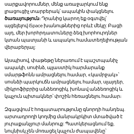
սարքավորումներ, մենք առաջարկում ենք
լրացուցիչ տարբերակ՝ ապակին փակցնելու
ծառայություն
։ Դրանից կարող եք օգտվել՝
այցելելով iSpace խանութներից որևէ մեկը: Բացի
այդ, մեր խորհրդատուները ձեզ խորհուրդներ
կտան պատյանի և ապակու համատեղելիության
վերաբերյալ:
Այսպիսով, փաթեթը ներառում է պաշտպանիչ
ապակի, սոսինձ, պլաստիկ
հարմարանք
սմարթֆոնն ամրացնելու համար, «կամրջակ»՝
սոսնձի պարկուճն ամրացնելու համար, սլայդեր,
միկրոֆիբրից անձեռոցիկ, խոնավ անձեռոցիկ և
կպչուն պիտակներ՝ փոշին հեռացնելու համար։
Զգացվում է հոգատարությունը գնորդի հանդեպ.
արտադրողի կողմից մանրակրկիտ մտածված է
յուրաքանչյուր մանրուք: Պատկերացնում եք,
նույնիսկ չեն մոռացել կպչուն ժապավենը՝