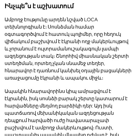
Ինչպե՞ս է աշխատում
Ամբող
ջ էությունը ա
րդեն նշված
LOCA
տեխնոլոգիան է։ Սոսնձման համար
օգտագործվում է հատուկ պոլիմեր, որը հեղուկ
վիճակում բաշխվում է էկրանի ողջ մակերևույթով
և չորանում է ուլտրամանուշակագույն լամպի
ազդեցության տակ։ Շնորհիվ միասնական շերտի
ստեղծման, որտեղ չկան սնամեջ տեղեր,
հնարավոր է դառնում կանխել օդային բացակների
առաջացումը էկրանի և ապակու միջև։
Ապակին հնարավորինս կիպ ամրացվում է
էկրանին, իսկ սոսնձի բարակ շերտը կատարում է
հարվածները մեղմող բարձիկի դեր: Այդ իսկ
պատճառով մեխանիկական ազդեցության
դեպքում հարվածի ուժը հավասարաչափ
բաշխվում է ամբողջ մակերևույթով։ Ուստի,
պաշտպանիչ ապակին վնասելը դժվար է, իսկ