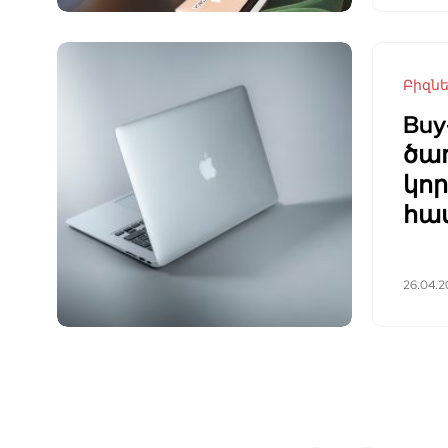
Բիզն
Buy
ծառ
կո
հա
26.04.2