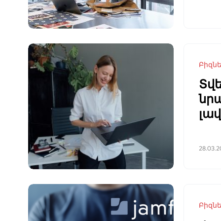
Բիզն
Տվե
նրա
լա
28.03.2
Բիզն