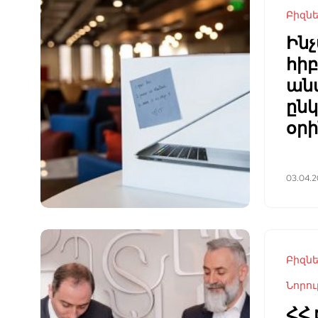
Բիզն
Ին
հի
անվ
ընկ
օրի
03.04.
Բիզն
Նորու
ՀՀ