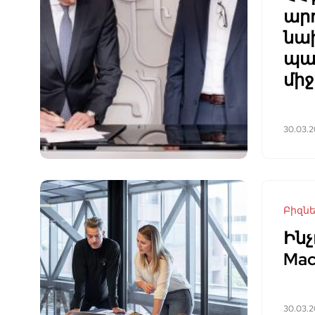
ար
նա
պա
միջ
30.03.
Բիզն
Ինչ
Mac
30.03.