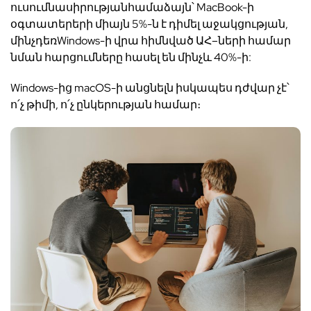
ուսումնասիրության
համաձայն՝
MacBook-
ի
օգտատերերի
միայն
5%-
ն
է
դիմել
աջակցության
,
մինչդեռ
Windows-
ի
վրա
հիմնված
ԱՀ
–
ների
համար
նման
հարցումները
հաս
ել ե
ն
մինչև
40%-
ի
:
Windows-
ից
macOS-
ի
անցնելն
իսկապես
դժվար
չէ՝
ո՛չ
թիմի
,
ո՛չ
ընկերության
համար։