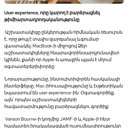
User experience,
որը
կարող
է
բարձրացնել
թիմի
արտադրողականությունը
Աշխատակից
ը
ընկերության
հիմնական
ռեսուրսն
է
,
որը
թույլ
է
տալիս
զարգանալ
և
գումար
վաստակել
: MacBook-
ի
միջոցով
Ձ
եր
աշխատակիցները
հնարավորինս
արդյունավետ
կլինեն
,
քանի
որ
Apple-
ն
առաջին
պլան
է
մղում
օգտատերերի
փորձը
:
Նորարարությունը
,
ինտուիտիվ
որեն հասկանալի
ինտերֆեյսը
, Mac-
ի
հուսալիությունը
և
էսթետիկան
նպաստում
են
user experience-
ին
:
Օգտագործեք
այն՝
որպես
աշխատակիցների
հավատարմությունը
բարձրացնելու
գործիք
:
Vanson Bourne-
ի
կողմից
JAMF-
ի
և
Apple-
ի
հետ
համատեղ
իրականացված
ուսումնասիրությունը