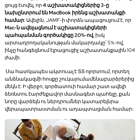
ցույց
է
տվել
,
որ
4
աշխատակիցներից
3-
ը
նախընտրում են
MacBook
իրենց
աշխատանքի
համար
:
Ավելին
, JAMF-
ի
փորձն
ապացուցում
է
,
որ
Mac-
ն
ավելացնում
է
աշխատակիցների
պահպանման գործակիցը
20%-
ով
,
իսկ
արտադրողականության
մակարդակը՝
5%-
ով
,
ինչը
հանգեցնում
է
լրացուցիչ
աշխատանքային
104
ժամի
:
Սա
հատկապես
ակտուալ է
ՏՏ
ոլորտ
ում
,
որտեղ
անձնակազմի
հոսք
ը
շուկայում
ամենաբարձրերից
մեկն
է
:
Ի
վերջո
,
գործատուի
համար
շատ
ավելի
ձեռնտու
է
արժեքավոր
մասնագետ
պահելը
,
քան
նորը
վարձելն
ու
ներդրումներ
կատարել
նրա
վերապատրաստման
ու
ադապտացման
համար։