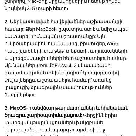
շնորհիվ
՝
Mac-
երը
մրցակիցներին
հետ
կթողնեն
նույնիսկ
3-5
տարի
հետո։
2.
Ներկառուցված
հավելվածներ
աշխատանքի
համար
:
Ձեր
MacBook-
ը
պատրաստ
է
անմիջապես
կատարել
հիմնական
աշխատանքը
:
Այն
ունի
օպերացիոն
համակարգ
,
բրաուզեր
, iWork
հավելվածների
փաթեթ՝
տեքստի
,
աղյուսակների
և
պրեզենտացիաների
հետ
աշխատելու
համար։
Այն
նաև
ներառում
է
FileVault 2
սկավառակի
գաղտնագրման
տեխնոլոգիա՝
կորպորատիվ
տվյալները
պաշտպանելու
համար՝
առանց
լրացուցիչ
ծրագրային ապահովություններ
ձեռքբերելու
:
3. MacOS-
ի
անվճար
թարմացումներ
և
հիմնական
ծրագրաշարի
օպտիմալացում
:
Վերջիններիս
տարեկան
թարմացումներն
ի
սկզբանե
ներառված
են
համակարգչի
արժեքի
մեջ
: