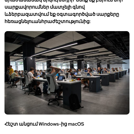
սարքավորումներ
մատչելի
գնով
և
ձերբազատվ
ում
եք
օգտագործված
սարքերը
հեռացնելու
անհրաժեշտությունից
:
Հեշտ
անցում
Windows-
ից
macOS