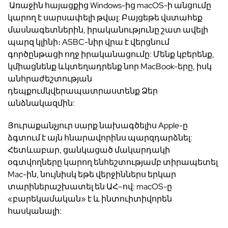
Առաջին
հայացքից
Windows-
ից
macOS-
ի
անց
ում
ը
կարող
է
սարսափելի
թվալ
:
Բայց
եթե
վստահեք
մասնագետներին
,
իրականությունը
շատ
ավելի
պարզ
կլինի։
ASBC-
ն
իր
վրա
է
վերցնում
գործընթացի
ողջ
իրականացումը
:
Մենք
կբերենք
,
կմիացնենք
և
կտեղա
դրեն
ք
նոր
MacBook-
եր
ը
,
իսկ
անհրաժեշտության
դեպքում
կվերապատրաստենք
Ձ
եր
անձնակազմին
:
Յուրաքանչյուր
սարք
նախագծելիս
Apple-
ը
ձգտում
է
այն
հնարավորինս
պարզ
դարձնել
:
Հետևաբար
,
ցանկացած
մակարդակի
օգտվողները
կարող
են
հեշտությամբ
տիրապետել
Mac-
ին
,
նույնիսկ
եթե
վերջիններս
երկար
տարիներ
աշխատել
են
ԱՀ
–
ո
վ
: macOS-
ը
«
բարեկամական
»
է
և
ինտուիտիվ
որեն
հասկանալի
: