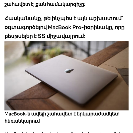
շահավետ
է
,
քան
համակարգիչը
:
Հասկանանք, թ
ե
ինչպես
է
այն
աշխատում՝
օգտագործելով
MacBook Pro-
ի
օրինակը
,
որը
բեսթսելեր
է
ՏՏ
միջավայրում:
MacBook-
ն
ավելի
շահավետ
է
երկարաժամկետ
հեռանկարում