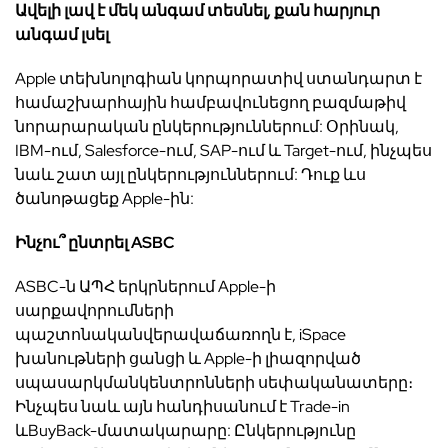
Ավելի
լավ
է
մեկ
անգամ
տեսնել
,
քան
հարյուր
անգամ
լսել
Apple տեխնոլոգիան կորպորատիվ ստանդարտ է
համաշխարհային համբավունեցող բազմաթիվ
նորարարական ընկերություններում: Օրինակ,
IBM-ում, Salesforce-ում, SAP-ում և Target-ում, ինչպես
նաև շատ այլ ընկերություններում: Դուք ևս
ծանոթացեք Apple-ին:
Ինչու
՞
ընտրել
ASBC
ASBC-ն ԱՊՀ երկրներում Apple-ի
սարքավորումների
պաշտոնականվերավաճառողն է, iSpace
խանութների ցանցի և Apple-ի լիազորված
սպասարկմանկենտրոնների սեփականատերը։
Ինչպես նաև այն հանդիսանում է Trade-in
ևBuyBack-մատակարարը: Ընկերությունը