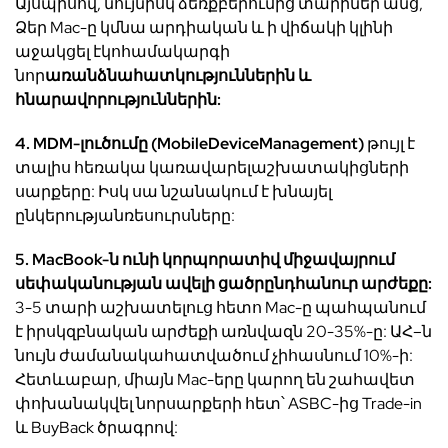
Այսպիսով
,
նույնիսկ
ձեռքբերումից
տարիներ
անց
,
Ձեր
Mac-
ը
կմնա
արդիական
և
ի
վիճակի
կլինի
աջակցել
էկոհամակարգի
նոր
առանձնահատկություններին
և
հնարավորություններին
:
4. MDM-
լուծումը
(MobileDeviceManagement)
թույլ
է
տալիս
հեռակա
կառավարել
աշխատակիցների
սարքերը
:
Իսկ սա
նշանակում
է
խնայել
ընկերության
ռեսուրսները
:
5. MacBook-
ն
ունի
կորպորատիվ
միջավայրում
սեփականության
ավելի
ցածր
ընդհանուր
արժեքը
:
3-5
տարի
աշխատելուց
հետո
Mac-
ը
պահպանում
է
իր
սկզբնական
արժեքի
առնվազն
20-35%-
ը
:
ԱՀ
–
ն
նույն
ժամանակահատվածում
չի
հասնում
10%-
ի
:
Հետևաբար
,
միայն
Mac-
երը
կարող
են
շահավետ
փոխանակվել
նոր
սարքերի
հետ՝
ASBC-
ից
Trade-in
և
BuyBack
ծրագրով
: