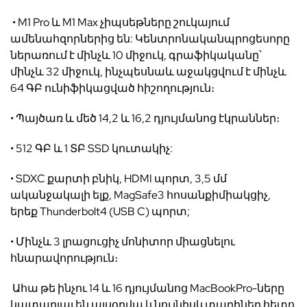
• M1 Pro
և
M1 Max
չիպսեթները
շուկայում
ամենահզորներից
են
:
Կենտրոնական
պրոցեսորը
ներառում
է
մինչև
10
միջուկ
,
գրաֆիկականը՝
մինչև
32
միջուկ
,
ինչպես
նաև
աջակցվում
է
մինչև
64
ԳԲ
ունիֆիկացված
հիշողություն
։
•
Պայծառ
և
մեծ
14,2
և
16,2
դյույմանոց
էկրաններ։
• 512
ԳԲ
և
1
ՏԲ
SSD
կուտակիչ
:
• SDXC
քարտի
բնիկ
, HDMI
պորտ
, 3,5
մմ
ականջակալի
ելք
, MagSafe3
հոսանքի
միակցիչ
,
երեք
Thunderbolt4 (USB C)
պորտ
;
•
Մինչև
3
լրացուցիչ
մոնիտոր
միացնելու
հնարավորություն։
Ահա
թե
ինչու
14
և
16
դյույմանոց
MacBookPro-
ները
կատարյալ
են
այսօրվա
և
նույնիսկ
տարիներ
հետո