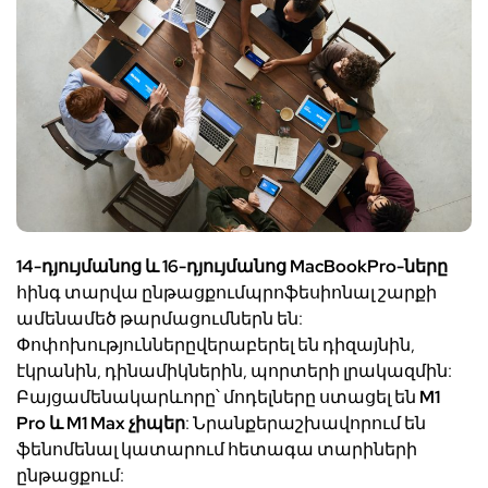
14-
դյույմանոց
և
16-
դյույմանոց
MacBookPro-
ները
հինգ
տարվա
ընթացքում
պրոֆեսիոնալ
շարքի
ամենամեծ
թարմացումն
երն
են
:
Փոփոխությունները
վերաբերե
լ
են
դիզայնի
ն
,
էկրանի
ն
,
դինամիկ
ների
ն
,
պորտերի
լրակազմ
ի
ն:
Բայց
ամենակարևորը
՝
մոդելները
ստացել
են
M1
Pro
և
M1 Max
չիպեր
:
Նրանք
երաշխավորում
են
ֆենոմենալ
կատարում
հետագա
տարիների
ընթացքում
: