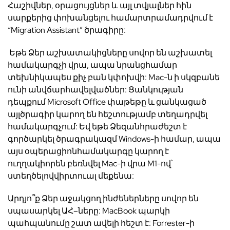
Հաշիվներ
,
օրացույցներ
և
այլ
տվյալներ
հին
սարքերից
փոխանցելու
համար
տրամադրվում
է
“
Migration Assistant
”
ծրագիրը
:
Եթե
​​
Ձեր
աշխատակիցները
սովոր
են
աշխատել
համակարգչի
վրա
,
ապա
նրանց
համար
տեխնիկապես
քիչ
բան
կփոխվի
: Mac-
ն
ի սկզբանե
ունի
անվճար
հավելվածներ
:
Ցանկության
դեպքում
Microsoft Office
փաթեթը
և
ցանկացած
այլ
ծրագիր
կարող
են
հեշտությամբ
տեղադրվել
համակարգչում
:
Եվ
եթե
Ձեզ
անհրաժեշտ
է
գործարկել ծրագրակազմ
Windows-
ի
համար
,
ապա
այս
օպերացիոն
համակարգը
կարող
է
ուղղակիորեն
բեռնվել
Mac-
ի
վրա
M1-
ով՝
ստեղծելով
վիրտուալ
մեքենա
:
Արդյո՞ք
Ձ
ե
ր
աջակցող
ինժեներները
սովոր
են
սպասարկել
ԱՀ
–
ները
: MacBook
պարկի
պահպանումը
շատ
ավելի
հեշտ
է
: Forrester-
ի