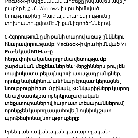
MacBook-
ի
սկզբնական
արժեքը
իսկապես
ավելի
բարձր
է
,
քան
Windows-
ի
վրա
հիմնված
նոութբուք
ին
ը
:
Բայց
այս
տարբերությունը
փոխհատուցվում
է
մի
քանի
գործոններով
.
1.
Հզորությունը մի քանի տարով առաջ ընկնելու
հնարավորությամբ
: MacBook-
ի
վրա
հիմնված
M1
Pro-
ն
կամ
M1 Max-
ը
հեղափոխական
արդյունավետությամբ
շարժական
մեքենաներ
են
:
Վերջիններս թույլ
են
տալիս
կատարել
այնպիսի
առաջադրանքներ
,
որոնք
նախկինում
անհնար
էր
պատկերացնել
նոութբուքի
հետ
:
Օրինակ
, 3D
նկարիչները
կարող
են
աշխատել
բարդ
երկրաչափական,
տեքստուրաներով հարուստ տեսարաններում
,
որոնք
չեն
կարող ապահովել նույնիսկ շատ
պրոֆեսիոնալ
նոութբուքեր
ը
:
Իրենց
անհավանական
կատարողականի