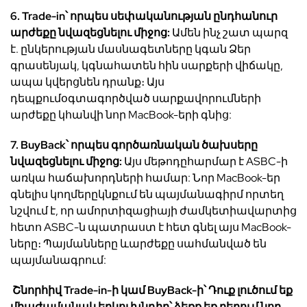
6. Trade-in
՝
որպես
սեփականության
ընդհանուր
արժեքը
նվազեցնելու
միջոց
:
Ամեն ինչ շատ պարզ
է.
ընկերության
մասնագետները
կգան
Ձ
եր
գրասենյակ
,
կգնահատեն
հին
սարքերի
վիճակը
,
ապա
կվերցնեն
դրանք։
Այս
դեպքում
օգտագործված
սարքավորումների
արժեքը
կհանվի
նոր
MacBook-
երի
գնից
:
7. BuyBack
՝
որպես
գործառնական
ծախսերը
նվազեցնելու
միջոց
:
Այս
մեթոդը
հարմար
է
ASBC-
ի
առկա
հաճախորդների
համար
:
Նոր
MacBook-
եր
գնելիս
կողմերը
կնքում են պայմանագիրմ որտեղ
նշ
վ
ում
է
,
որ
ա
մորտիզացիայի
ժամկետի
ավարտից
հետո
ASBC-
ն
պատրաստ է
հետ
գն
ել
այս
MacBook-
ները։
Պայմանները
և
արժեքը
սահմանված
են
պայմանագրում
:
Շնորհիվ
Trade-in-
ի
կամ
BuyBack-
ի
՝
Դ
ուք
լուծում եք
միաժամանակ
երկու
խնդիր՝
ձեռք
եք
բեր
ում
նոր