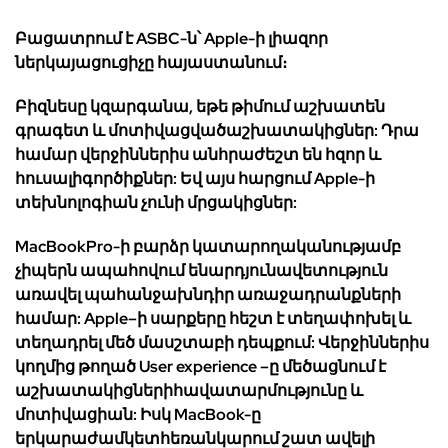
Բացատրում
է
ASBC-
ն՝
Apple-
ի
լիազոր
ներկայացուցիչը հայաստանում
։
Բիզնեսը
կզարգանա
,
եթե
թիմում
աշխատեն
գրագետ
և
մոտիվացված
աշխատակիցներ
:
Դ
ր
ա
համար
վերջիններիս
անհրաժեշտ
են
հզոր
և
հուսալի
գործիքներ
:
Եվ
այս
հարցում
Apple-
ի
տեխնոլոգիան
չունի մրցակիցներ
:
MacBookPro-
ի
բարձր
կատարողական
ությամբ
չիպերն
ապահովում
են
արդյունավետություն
առավել
պահանջ
ախնդիր
առաջադրանքների
համար
: Apple
–
ի
սարքերը
հեշտ
է
տեղափոխել
և
տեղա
դրել
մեծ
մասշտաբ
ի դեպքում
:
Վերջիններիս
կողմից թողած
User experience
–
ը
մեծացնում
է
աշխատակիցների
հավատարմությունը
և
մոտիվացիան
:
Իսկ
MacBook-
ը
երկարաժամկետ
հեռանկարում
շատ
ավելի