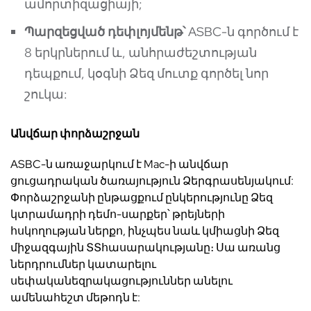
ամորտիզացիայի;
Պ
արզեցված
դեփլոյմենթ՝
ASBC-ն գործում է
8 երկրներում և, անհրաժեշտության
դեպքում, կօգնի Ձեզ մուտք գործել նոր
շուկա:
Անվճար
փորձաշրջան
ASBC-ն առաջարկում է Mac-ի անվճար
ցուցադրական ծառայություն Ձերգրասենյակում:
Փորձաշրջանի ընթացքում ընկերությունը Ձեզ
կտրամադրի դեմո-սարքեր՝ թրեյների
հսկողության ներքո, ինչպես նաև կմիացնի Ձեզ
միջազգային ՏՏհասարակությանը։ Սա առանց
ներդրումներ կատարելու
սեփականեզրակացություններ անելու
ամենահեշտ մեթոդն է: