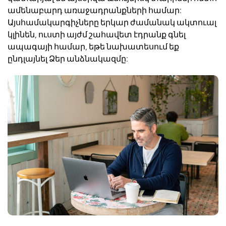
ամենա
բարդ
առաջադրանքների
համար
:
Այս
համակարգիչները
երկար
ժամանակ
ակտուալ
կլինեն
,
ուստի
այժմ
շահավետ
է
դրանք
գնել
ապագայի
համար
,
եթե
նախատեսում
եք
ընդլայնել
Ձ
եր
անձնակազմը
: