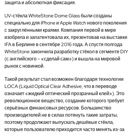
защита и абсолютная фиксация.
UV
-стёкла
WhiteStone Dome Glass
были созданы
специально для
iPhone
и
Apple Watch
нового поколения
с закруглёнными краями
.
Компания первой в мире
изобрела и запатентовала их, презентовав на выставке
IFA
в Берлине в сентябре 2016 года. А спустя полгода
WhiteStone
закончила разработку стёкол в сегменте
DIY
(
с английского – «сделай сам») и вышла на мировой
рынок с новинкой.
Такой результат стал возможен благодаря технологии
LOCA (Liquid Optical Clear Adhesive
, что в переводе
означает «жидкий оптический прозрачный клей»). Это
революционное вещество, создание которого требует
серьёзных финансовых ресурсов. Большинство
производителей не в силах потянуть такие затраты,
поэтому продолжают выпускать дешёвые стёкла,
которые пользователю приходится часто менять из-за