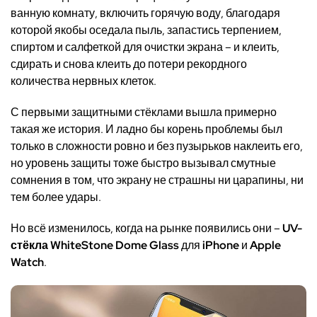
ванную комнату, включить горячую воду, благодаря
которой якобы оседала пыль, запастись терпением,
спиртом и салфеткой для очистки экрана – и клеить,
сдирать и снова клеить до потери рекордного
количества нервных клеток.
С первыми защитными стёклами вышла примерно
такая же история. И ладно бы корень проблемы был
только в сложности ровно и без пузырьков наклеить его,
но уровень защиты тоже быстро вызывал смутные
сомнения в том, что экрану не страшны ни царапины, ни
тем более удары
.
Но всё изменилось, когда на рынке появились они –
UV
-
стёкла
WhiteStone Dome Glass
для
iPhone
и
Apple
Watch
.