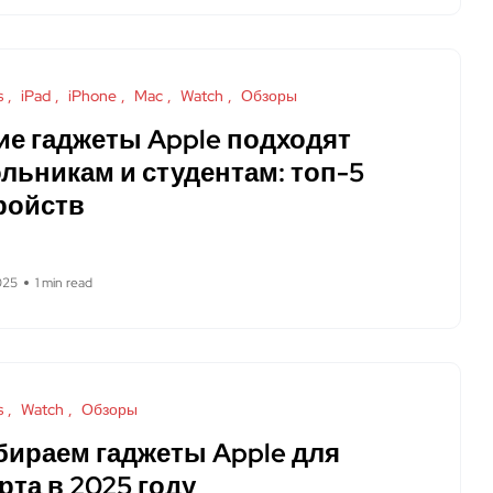
s
iPad
iPhone
Mac
Watch
Обзоры
ие гаджеты Apple подходят
льникам и студентам: топ-5
ройств
025
1 min read
s
Watch
Обзоры
ираем гаджеты Apple для
рта в 2025 году