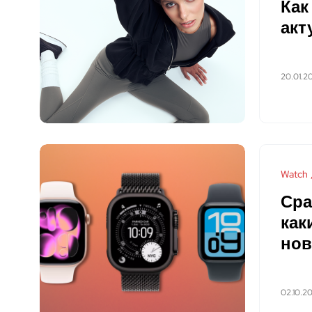
Как
акт
20.01.2
Watch
Сра
как
нов
02.10.2