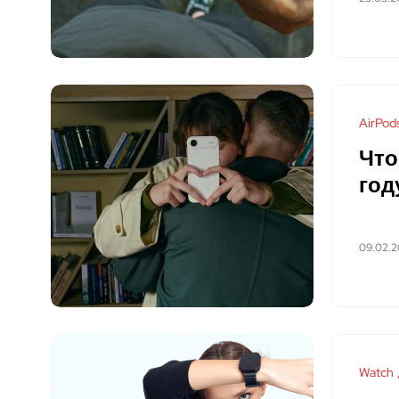
AirPod
Что
год
09.02.
Watch