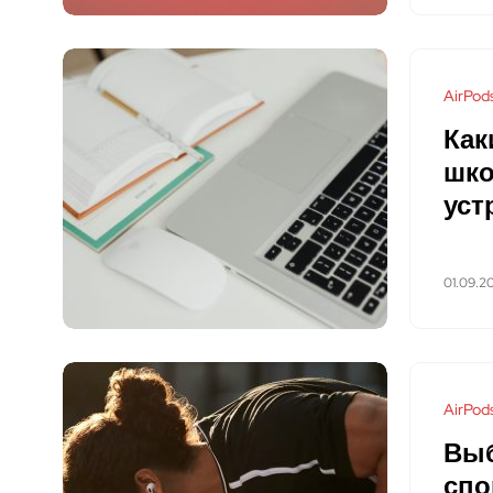
AirPod
Как
шко
уст
01.09.2
AirPod
Выб
спо