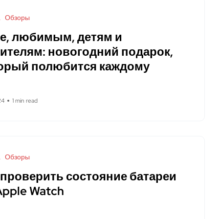
Обзоры
е, любимым, детям и
ителям: новогодний подарок,
орый полюбится каждому
24
1 min read
Обзоры
 проверить состояние батареи
Apple Watch