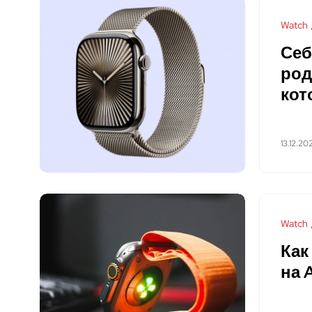
Watch
Себ
род
кот
13.12.20
Watch
Как
на 