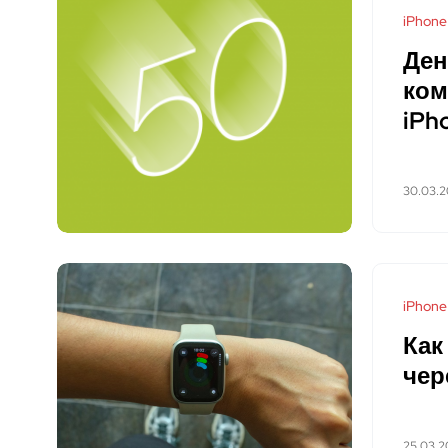
iPhone
Ден
ком
iPh
30.03.
iPhone
Как
чер
25.03.2