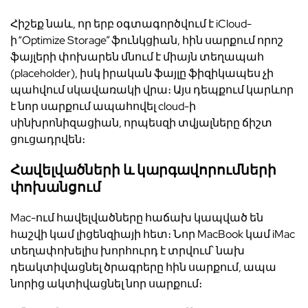
Հիշեք նաև, որ երբ օգտագործվում է iCloud-
ի “Optimize Storage” ֆունկցիան, հին սարքում որոշ
ֆայլերի փոխարեն մնում է միայն տեղապահ
(placeholder), իսկ իրական ֆայլը ֆիզիկապես չի
պահվում սկավառակի վրա։ Այս դեպքում կարևոր
է նոր սարքում ապահովել cloud-ի
սինխրոնիզացիան, որպեսզի տվյալները ճիշտ
ցուցադրվեն։
Հավելվածների և կարգավորումների
փոխանցում
Mac-ում հավելվածները հաճախ կապված են
հաշվի կամ լիցենզիայի հետ։ Նոր MacBook կամ iMac
տեղափոխելիս խորհուրդ է տրվում՝ նախ
դեակտիվացնել ծրագրերը հին սարքում, ապա
նորից ակտիվացնել նոր սարքում։