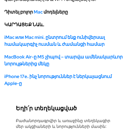
Դիտել բոլոր
Mac
մոդելները
ԿԱՐԴԱՑԵՔ ՆԱև.
iMac или Mac mini. ընտրում ենք ունիվերսալ
համակարգիչ ուսման և ժամանցի համար
MacBook Air-ը M5 չիպով – տարվա ամենակարևոր
նորույթներից մեկը
iPhone 17e․ ինչ նորություններ է ներկայացնում
Apple-ը
Եղի՛ր տեղեկացված
Բաժանորդագրվիր և առաջինը տեղեկացիր
մեր ակցիաների և նորությունների մասին: