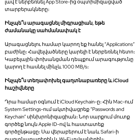
լավ է ներբեռնել App Store-ից օպտիմիզացված
տարբերակները։
Ինչպե՞ս արագացնել միգրացիան, եթե
ժամանակը սահմանափակ է
Արագացնելու համար կարող եք հանել “Applications”
բաժինը։ Հավելվածները կարելի է ներբեռնել հետո։
Կաբելային փոխանցման դեպքում արագությունը
կարող է հասնել մինչև 1000 MB/s։
Ինչպե՞ս տեղափոխել գաղտնաբառերը և iCloud
հաշիվները
Դրա համար օգնում է iCloud Keychain-ը։ Հին Mac-ում
System Settings-ում ակտիվացրեք “Passwords and
Keychain” սինխրոնիզացիան։ Նոր սարքում մուտք
գործեք նույն Apple ID-ով և հաստատեք
գործընթացը։ Սա վերաբերում է նաև Safari-ի
գաղտնաբառերին և Wi-Fi տվյալներին։