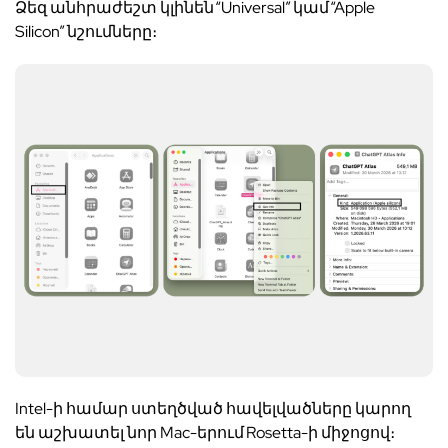
Ձեզ անհրաժեշտ կլինեն “Universal” կամ “Apple
Silicon” նշումները։
Intel-ի համար ստեղծված հավելվածները կարող
են աշխատել նոր Mac-երում Rosetta-ի միջոցով։