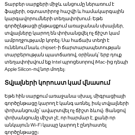
Տարբեր սարքերի միջև անցումը ներառում է
ֆայլերի, օգտատիրոջ հաշվի և համակարգային
կարգավորումների տեղափոխում։ Եթե
գործընթացի ընթացքում առաջանան սխալներ,
տվյալները կարող են փոխանցվել ոչ ճիշտ կամ
ամբողջությամբ կորել։ Սա հաճախ տեղի է
ունենում նաև chipset-ի ճարտարապետության
տարբերության պատճառով, օրինակ՝ երբ դուք
տեղափոխվում եք Intel պրոցեսորով iMac-ից դեպի
Apple Silicon-ով նոր մոդել։
Տվյալների կորուստ կամ վնասում
Եթե հին սարքում առաջանա սխալ, միգրացիայի
գործընթացը կարող է կանգ առնել, իսկ տվյալների
փոխանցումը՝ ավարտվել ոչ ճիշտ ձևով։ Ցանցով
փոխանցումը միշտ չէ, որ հարմար է, քանի որ
անկայուն Wi-Fi կապը կարող է ընդհատել
գործընթացը։