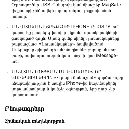
Օգտագործեք USB‑C մալուխ կամ միացրեք MagSafe
լիցքավորիչին՝ ավելի արագ անլար լիցքավորման
համար։
ԱՆՀԱՏԱԿԱՆԱՑՐԵՔ ՁԵՐ IPHONE-Ը։ iOS 18-ում
կարող եք ընտրել գլխավոր էկրանի պատկերակների
ցանկացած գույն։ Արագ գտեք սիրելի լուսանկարները
թարմացված «Լուսանկարներ» հավելվածում։
Ավելացրեք զվարճալի անիմացիաներ յուրաքանչյուր
բառի, նախադասության կամ էմոջիի վրա iMessage-
ում։
ԱՆՎՏԱՆԳՈՒԹՅԱՆ ԱՄԵՆԱԿԱՐԵՎՈՐ
ՖՈՒՆԿՑԻԱՆԵՐԸ։ «Վթարի ճանաչում» գործառույթը
հնարավորություն է տալիս iPhone-ին հայտնաբերել
լուրջ ավտովթար և կանչել օգնություն, երբ դուք չեք
կարողանում։
Բնութագրերը
Հիմնական տեղեկություն