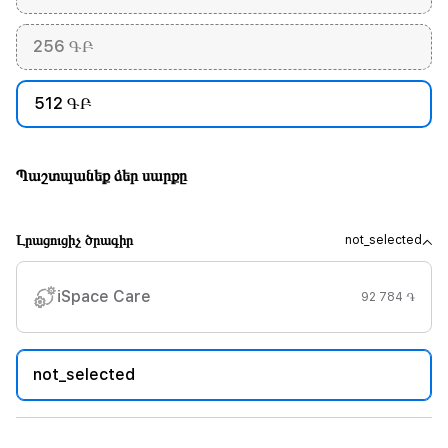
256 ԳԲ
512 ԳԲ
Պաշտպանեք ձեր սարքը
Լրացուցիչ ծրագիր
not_selected
iSpace Care
92 784 ֏
not_selected