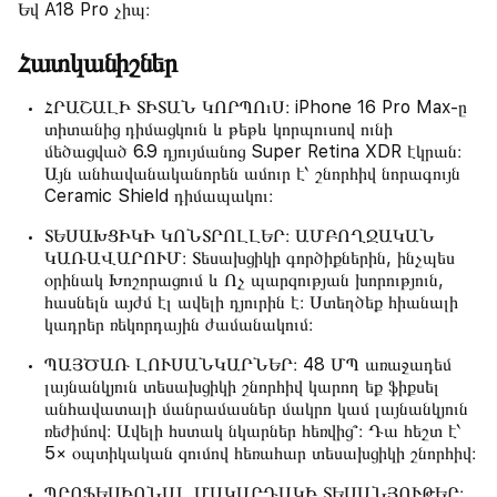
Եվ A18 Pro չիպ։
Հատկանիշներ
ՀՐԱՇԱԼԻ ՏԻՏԱՆ ԿՈՐՊՈւՍ։ iPhone 16 Pro Max-ը
տիտանից դիմացկուն և թեթև կորպուսով ունի
մեծացված 6.9 դյույմանոց Super Retina XDR էկրան։
Այն անհավանականորեն ամուր է՝ շնորհիվ նորագույն
Ceramic Shield դիմապակու։
ՏԵՍԱԽՑԻԿԻ ԿՈՆՏՐՈԼԼԵՐ։ ԱՄԲՈՂՋԱԿԱՆ
ԿԱՌԱՎԱՐՈՒՄ։ Տեսախցիկի գործիքներին, ինչպես
օրինակ Խոշորացում և Ոչ պարզության խորություն,
հասնելն այժմ էլ ավելի դյուրին է։ Ստեղծեք հիանալի
կադրեր ռեկորդային ժամանակում։
ՊԱՅԾԱՌ ԼՈՒՍԱՆԿԱՐՆԵՐ։ 48 ՄՊ առաջադեմ
լայնանկյուն տեսախցիկի շնորհիվ կարող եք ֆիքսել
անհավատալի մանրամասներ մակրո կամ լայնանկյուն
ռեժիմով։ Ավելի հստակ նկարներ հեռվից՞։ Դա հեշտ է՝
5× օպտիկական զումով հեռահար տեսախցիկի շնորհիվ։
ՊՐՈՖԵՍԻՈՆԱԼ ՄԱԿԱՐԴԱԿԻ ՏԵՍԱՆՅՈՒԹԵՐ։