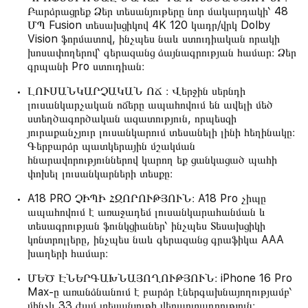
Բարձրացրեք Ձեր տեսանյութերը նոր մակարդակի՝ 48
ՄՊ Fusion տեսախցիկով 4K 120 կադր/վրկ Dolby
Vision ֆորմատով, ինչպես նաև ստուդիական որակի
խոսափողերով՝ գերազանց ձայնագրության համար։ Ձեր
գրպանի Pro ստուդիան։
ԼՈՒՍԱՆԿԱՐՉԱԿԱՆ ՈՃ ։ Վերջին սերնդի
լուսանկարչական ոճերը ապահովում են ավելի մեծ
ստեղծագործական ազատություն, որպեսզի
յուրաքանչյուր լուսանկարում տեսանելի լինի հեղինակը։
Գերբարձր պատկերային մշակման
հնարավորություններով կարող եք ցանկացած պահի
փոխել լուսանկարների տեսքը։
A18 PRO ՉԻՊԻ ՀԶՈՐՈՒԹՅՈՒՆ։ A18 Pro չիպը
ապահովում է առաջադեմ լուսանկարահանման և
տեսագրության ֆունկցիաներ՝ ինչպես Տեսախցիկի
կոնտրոլլերը, ինչպես նաև գերազանց գրաֆիկա AAA
խաղերի համար։
ՄԵԾ ԷՆԵՐԳԱԽՆԱՅՈՂՈՒԹՅՈՒՆ։ iPhone 16 Pro
Max-ը առանձնանում է բարձր էներգախնայողությամբ՝
մինչև 33 ժամ տեսանյութի վերարտադրություն։