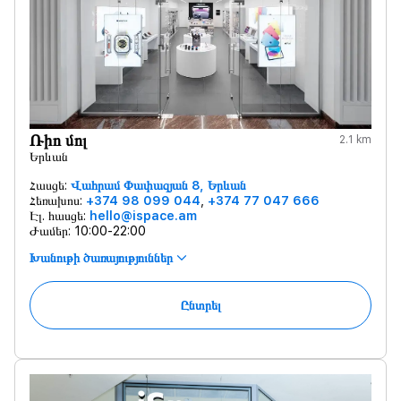
Ռիո մոլ
2.1 km
Երևան
Հասցե:
Վահրամ Փափազյան 8, Երևան
Հեռախոս:
+374 98 099 044
,
+374 77 047 666
Էլ. հասցե:
hello@ispace.am
Ժամեր:
10:00-22:00
Խանութի ծառայություններ
Ընտրել