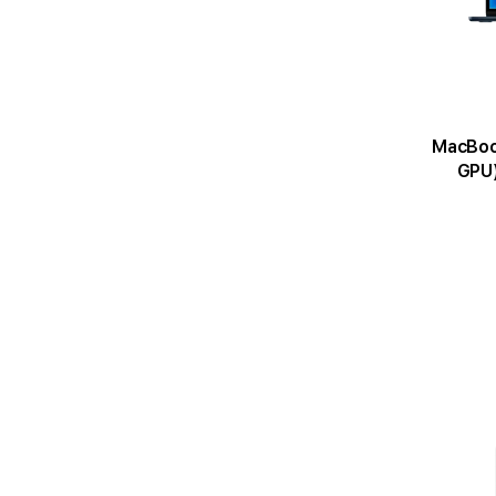
MacBook Air 1
GPU)