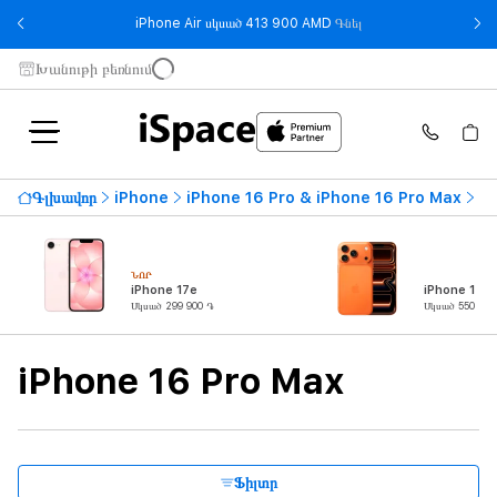
- iPhone Air սկսած 
iPhone Air սկսած 413 900 AMD
Գնել
Խանութի բեռնում
Ամենաբարձր գին
795 900 ֏
Գլխավոր
iPhone
iPhone 16 Pro & iPhone 16 Pro Max
iP
Սկսած
մինչև
ՆՈՐ
Հասանելի է
iPhone 17e
iPhone 17 P
Սկսած 299 900 ֏
Սկսած 550 900
Սերիա
iPhone 16 Pro Max
Ապրանքի տեսակ
Էկրանի անկյունագիծ
Ֆիլտր