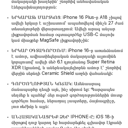
մակարդակի խաղերին՝ շնորհիվ անհավանական
էներգախնայողություն։
ԵՐԿԱՐԱՏև ՄԱՐՏԿՈՑ։ iPhone 16 Plus-ը A18 չիպով
ավելի երկար է աշխատում՝ ապահովելով մինչև 27 ժամ
տեսանյութերի վերարտադրում: Ավելի արագ անլար
լիցքավորման համար օգտագործեք USB-C մալուխ
կամ միացրեք MagSafe լիցքավորիչին:
ԵՐԿԱՐ ՕԳՏԱԳՈՐԾՈւՄ: iPhone 16-ը առանձնանում
է ամուր, ավիատիեզերական մակարդակի ալյումինե
կորպուսով՝ ավելի մեծ 6.1 դյույմանոց Super Retina
XDR էկրանով, և աներևակայելիորեն ամուր է՝ շնորհիվ
վերջին սերնդի Ceramic Shield առջևի վահանակի:
ԳՈՐԾՈՂՈՒԹՅԱՆ ԿՈՃԱԿ: Ամենաարագ
ճանապարհը դեպի այն, ինչ սիրում եք: Պարզապես
սեղմեք և պահեք՝ ձեր ուզած գործողություններին մուտք
գործելու համար, ներառյալ լապտերը, ձայնագրիչը,
լուռ ռեժիմը և այլն:
ԱՆՀԱՏԱԿԱՆԱՑՐԵՔ ՁԵՐ IPHONE-Ը: iOS 18-ի
միջոցով դուք կարող եք հարմարեցնել գլխավոր էկրանի