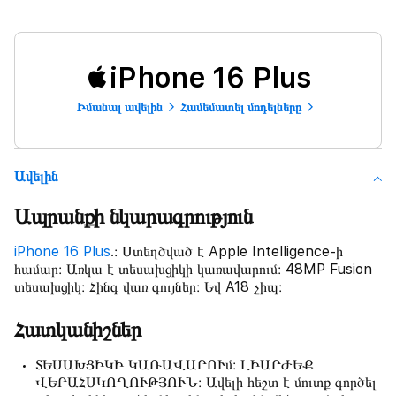
iPhone 16 Plus
Իմանալ ավելին
Համեմատել մոդելները
Ավելին
Ապրանքի նկարագրություն
iPhone 16 Plus
.։ Ստեղծված է Apple Intelligence-ի
համար։ Առկա է տեսախցիկի կառավարում։ 48MP Fusion
տեսախցիկ։ Հինգ վառ գույներ։ Եվ A18 չիպ։
Հատկանիշներ
ՏԵՍԱԽՑԻԿԻ ԿԱՌԱՎԱՐՈՒմ։ ԼԻԱՐԺԵՔ
ՎԵՐԱՀՍԿՈՂՈՒԹՅՈՒՆ։ Ավելի հեշտ է մուտք գործել