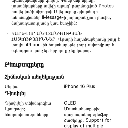
պատկերակների գույնը: Գտեք ձեր սիրելի
լուսանկարները ավելի արագ՝ թարմացված Photos
հավելվածի միջոցով: Ավելացրեք զվարճալի
անիմացիաներ iMessage-ի յուրաքանչյուր բառին,
նախադասությանը կամ էմոջիին:
ԿԱՐԵՎՈՐ ԱՆՎՏԱՆԳՈՒԹՅԱՆ
ՀԱՏԿՈՒԹՅՈՒՆՆԵՐ: Վթարի հայտնաբերումը թույլ է
տալիս iPhone-ին հայտնաբերել լուրջ ավտովթար և
օգնություն կանչել, երբ դուք չեք կարող:
Բնութագրերը
Հիմնական տեղեկություն
Սերիա
iPhone 16 Plus
Դիսփլեյ
Դիսփլեյի տեխնոլոգիա
OLED
Լրացուցիչ
Մատնահետքերից
հնարավորությունները
պաշտպանող օլեոֆոբ
ծածկույթ, Support for
display of multiple