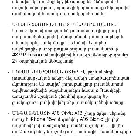
տեսախցիկի գործիքներ, ինչպիսիք են մեծացումը և
դաշտի խորությունը, որպեսզի կարողանաք ռեկորդային
ժամանակում հիանալի լուսանկարներ անել։
ԱՎԵԼԻ ՀԵՌՈՒ ԵՎ ՄՈՏԻԿ ՆԿԱՐԱՀԱՆՈՒՄ։
Ավտոֆոկուսով առաջադեմ լայն տեսախցիկը թույլ է
տալիս աներևակայելի մանրամասն լուսանկարներ և
տեսանյութեր անել մակրո ռեժիմով։ Նկարեք
ապշեցուցիչ բարձր թույլտվությամբ լուսանկարներ
48MP Fusion տեսախցիկով և ավելի մեծացրեք դրանք
2× օպտիկական մեծացմամբ։
ԼՈՒՍԱՆԿԱՐՉԱԿԱՆ ՈՃԵՐ։ Վերջին սերնդի
լուսանկարչական ոճերը ձեզ ավելի ստեղծագործական
ճկունություն են տալիս՝ յուրաքանչյուր լուսանկարում
արվեստագետին բացահայտելու համար։ Պատկերի
առաջադեմ մշակման շնորհիվ դուք կարող եք
ցանկացած պահի փոխել ձեր լուսանկարների տեսքը։
ՄԵԳԱ ԽԵԼԱՑԻ A18 ՉԻՊ։ A18 չիպը երկու սերունդ
առաջ է iPhone 15-ում գտնվող A16 Bionic չիպից՝
ապահովելով առաջադեմ լուսանկարչական և վիդեո
գործառույթներ, և աջակցում է խաղային համակարգերի