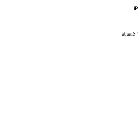
i
սկսած 