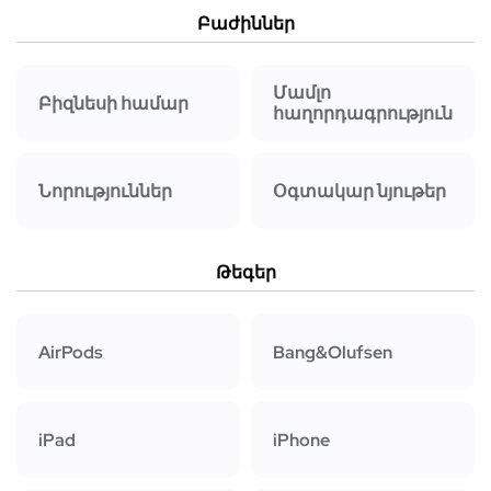
Բաժիններ
Մամլո
Բիզնեսի համար
հաղորդագրություն
Նորություններ
Օգտակար նյութեր
Թեգեր
AirPods
Bang&Olufsen
iPad
iPhone