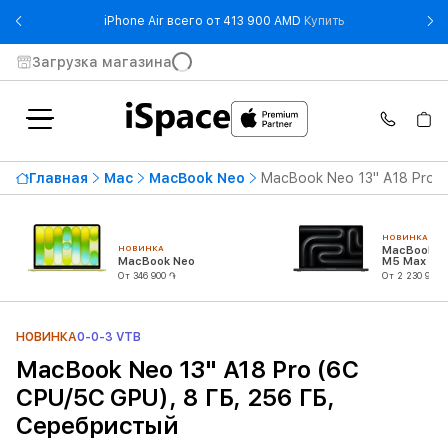
- iPhone Air все
iPhone Air всего от 413 900 AMD
Купить
Загрузка магазина
Главная
Mac
MacBook Neo
MacBook Neo 13" A18 Pro (
НОВИНКА
НОВИНКА
MacBook Pr
MacBook Neo
M5 Max (18
CPU/32C G
От 346 900 ֏
От 2 230 900 
НОВИНКА
0-0-3 VTB
MacBook Neo 13" A18 Pro (6C
CPU/5C GPU), 8 ГБ, 256 ГБ,
Серебристый