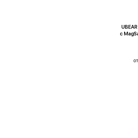
UBEAR 
с MagSa
о