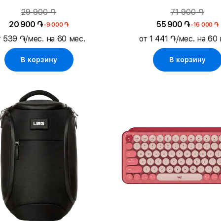
15/Ноутбук до 15.
29 900 ֏
71 900 ֏
20 900 ֏
55 900 ֏
-9 000 ֏
-16 000 ֏
т 539 ֏/мес. на 60 мес.
от 1 441 ֏/мес. на 60 
В корзину
В корзину