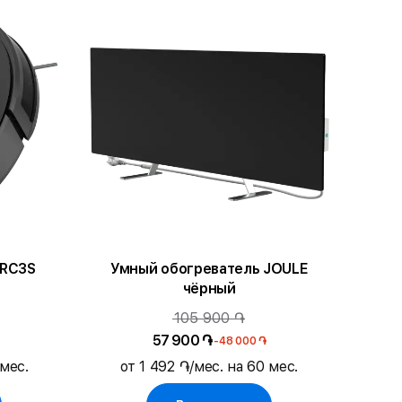
 RC3S
Умный обогреватель JOULE
чёрный
105 900 ֏
57 900 ֏
-48 000 ֏
 мес.
от 1 492 ֏/мес. на 60 мес.