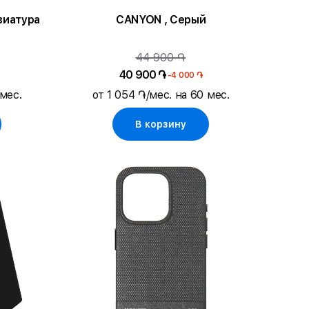
виатура
CANYON , Серый
44 900 ֏
40 900 ֏
-4 000 ֏
 мес.
от 1 054 ֏/мес. на 60 мес.
В корзину