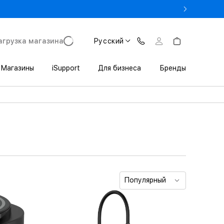
го от 413 900 AMD
агрузка магазина
Русский
Магазины
iSupport
Для бизнеса
Бренды
Популярный