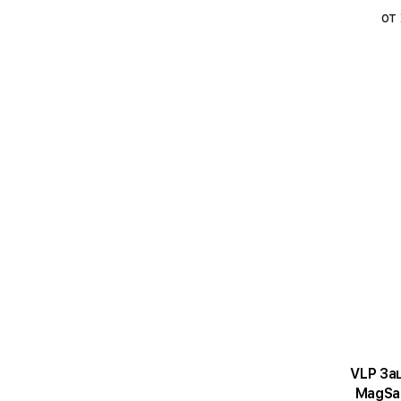
от
VLP За
MagSaf