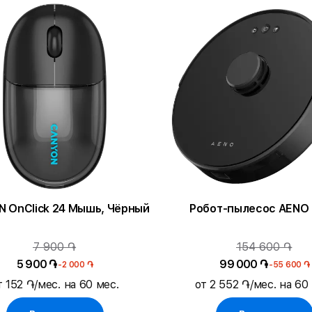
 OnClick 24 Мышь, Чёрный
Робот-пылесос AENO
7 900 ֏
154 600 ֏
5 900 ֏
99 000 ֏
-2 000 ֏
-55 600 ֏
т 152 ֏/мес. на 60 мес.
от 2 552 ֏/мес. на 60