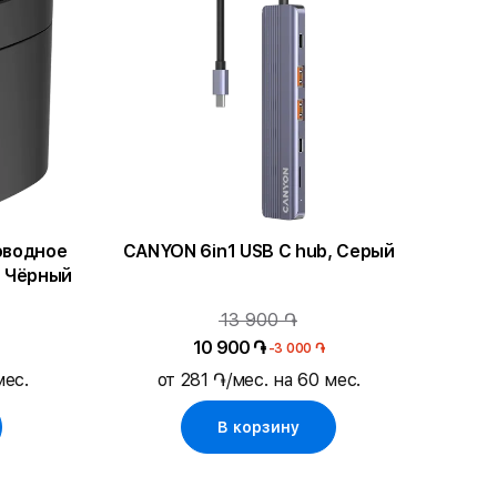
оводное
CANYON 6in1 USB C hub, Серый
, Чёрный
13 900 ֏
10 900 ֏
-3 000 ֏
мес.
от 281 ֏/мес. на 60 мес.
В корзину