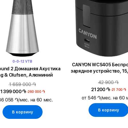
0-0-12 VTB
CANYON WCS405 Беспр
ound 2 Домашняя Акустика
зарядное устройство, 15
g & Olufsen, Алюминий
42 900 ֏
1 659 000 ֏
21 200 ֏
-21 700 ֏
1 399 000 ֏
-260 000 ֏
от 546 ֏/мес. на 60 
36 058 ֏/мес. на 60 мес.
В корзину
В корзину