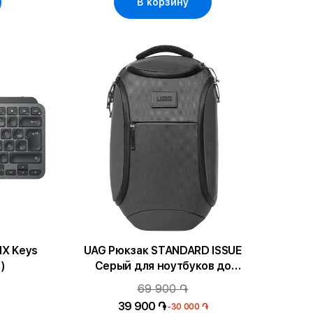
В корзину
X Keys
UAG Рюкзак STANDARD ISSUE
)
Серый для ноутбуков до
13"/MacBook Air 13/MacBook Pro 13
69 900 ֏
39 900 ֏
-30 000 ֏