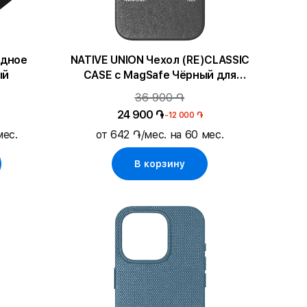
ядное
NATIVE UNION Чехол (RE)CLASSIC
ый
CASE с MagSafe Чёрный для
iPhone 16
36 900 ֏
24 900 ֏
-12 000 ֏
мес.
от 642 ֏/мес. на 60 мес.
В корзину