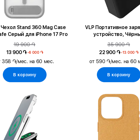
Чехол Stand 360 Mag Case
VLP Портативное зар
fe Серый для iPhone 17 Pro
устройство, Чёрн
19 900 ֏
35 900 ֏
13 900 ֏
22 900 ֏
-6 000 ֏
-13 000 ֏
т 358 ֏/мес. на 60 мес.
от 590 ֏/мес. на 60 
В корзину
В корзину