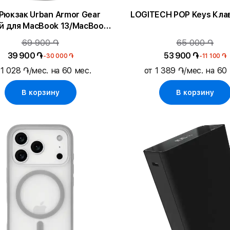
Рюкзак Urban Armor Gear
LOGITECH POP Keys Кла
й для MacBook 13/MacBook
Air 13/MacBook Pro 13
69 900 ֏
65 000 ֏
39 900 ֏
53 900 ֏
-30 000 ֏
-11 100 ֏
 1 028 ֏/мес. на 60 мес.
от 1 389 ֏/мес. на 60
В корзину
В корзину