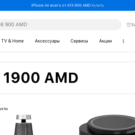
- iPhone Air все
iPhone Air всего от 413 900 AMD
Купить
З
TV & Home
Аксессуары
Сервисы
Акции
|
т 1900 AMD
укты