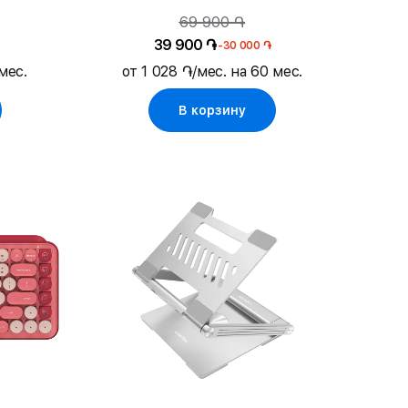
6"
ноутбуков до 15"/MacBook 15
69 900 ֏
39 900 ֏
-30 000 ֏
мес.
от 1 028 ֏/мес. на 60 мес.
В корзину