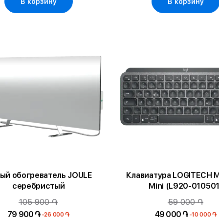
В корзину
В корзину
ый обогреватель JOULE
Клавиатура LOGITECH M
серебристый
Mini (L920-010501
105 900 ֏
59 000 ֏
79 900 ֏
49 000 ֏
-26 000 ֏
-10 000 ֏