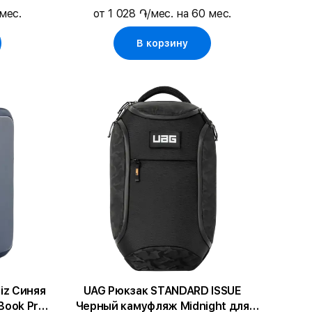
 мес.
от 1 028 ֏/мес. на 60 мес.
В корзину
няя
UAG Рюкзак STANDARD ISSUE
Book Pro
Черный камуфляж Midnight для