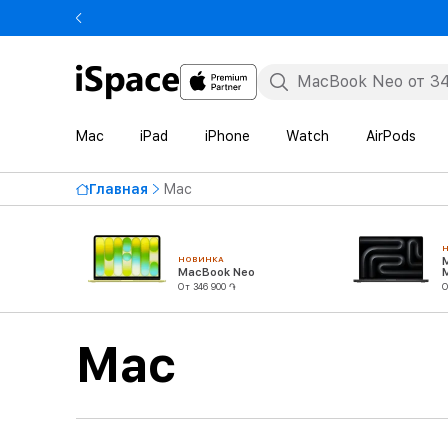
Mac
iPad
iPhone
Watch
AirPods
Главная
Mac
НОВИНКА
MacBook Neo
От 346 900 ֏
О
Mac