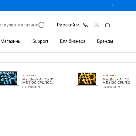
го от 413 900 AMD
агрузка магазина
Русский
Магазины
iSupport
Для бизнеса
Бренды
НОВИНКА
НОВИНКА
MacBook Air 15.3"
MacBook Air 13.6"
M5 (10C CPU/10C
M5 (10C CPU/8C
GPU)
GPU)
От 763 900 ֏
От 655 900 ֏