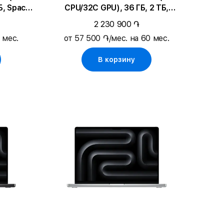
Б, Space
CPU/32C GPU), 36 ГБ, 2 ТБ,
Серебристый
2 230 900 ֏
 мес.
от 57 500 ֏/мес. на 60 мес.
В корзину