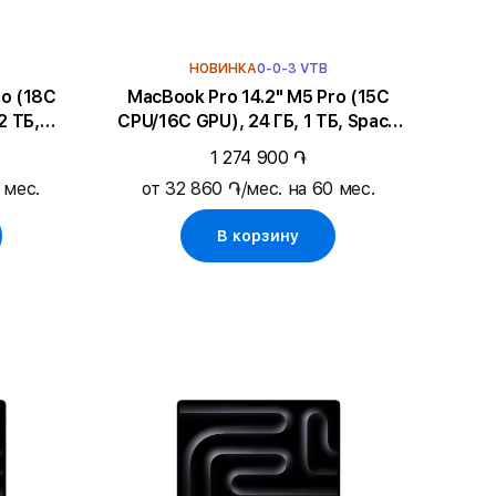
НОВИНКА
0-0-3 VTB
MacBook Pro 14.2" M5 Pro (15C
2 ТБ,
CPU/16C GPU), 24 ГБ, 1 ТБ, Space
Black
1 274 900 ֏
 мес.
от 32 860 ֏/мес. на 60 мес.
В корзину