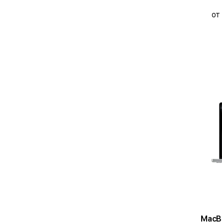
от
MacBook 