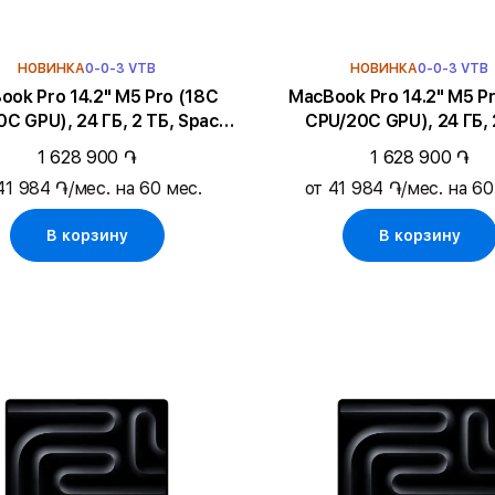
НОВИНКА
0-0-3 VTB
НОВИНКА
0-0-3 VTB
Pro 14.2" M5 Pro (18C
MacBook Pro 14.2" M5 Pro (18C
C GPU), 24 ГБ, 2 ТБ, Space
CPU/20C GPU), 24 ГБ, 
Black
Серебристый
1 628 900 ֏
1 628 900 ֏
41 984 ֏/мес. на 60 мес.
от 41 984 ֏/мес. на 60
В корзину
В корзину