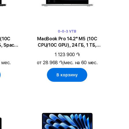
0-0-3 VTB
MacBook Pro 14.2" M5 (10C
Б, Space
CPU/10C GPU), 24 ГБ, 1 ТБ,
Серебристый
1 123 900 ֏
 мес.
от 28 968 ֏/мес. на 60 мес.
В корзину