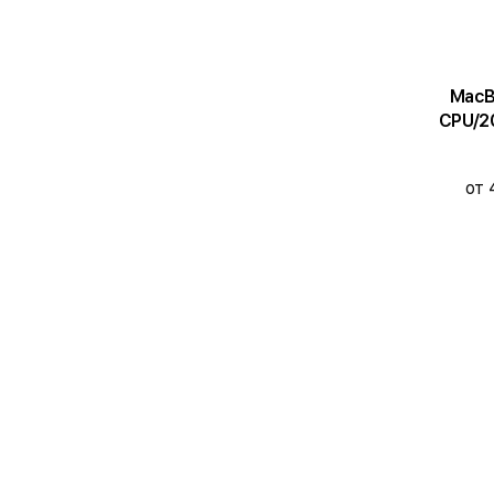
MacBook 
CPU/20
от 