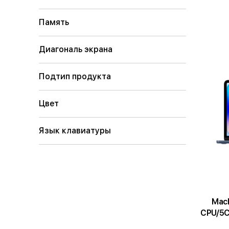
Память
Диагональ экрана
Подтип продукта
Цвет
Язык клавиатуры
MacBoo
CPU/5C