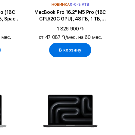
НОВИНКА
0-0-3 VTB
MacBook Pro 16.2" M5 Pro (18C
Б, Space
CPU/20C GPU), 48 ГБ, 1 ТБ,
Серебристый
1 826 900 ֏
 мес.
от 47 087 ֏/мес. на 60 мес.
В корзину