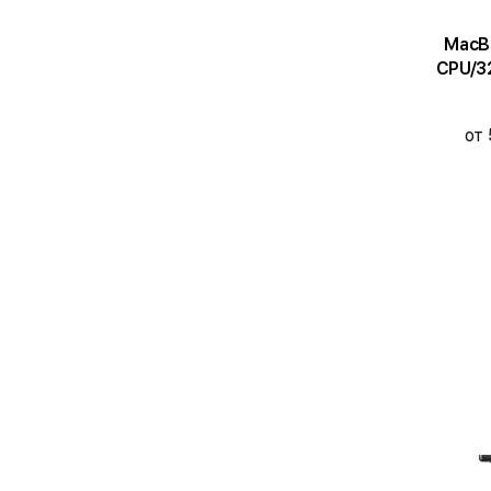
MacBook 
CPU/32
от 