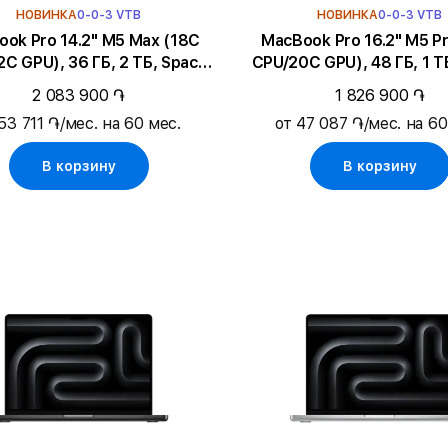
НОВИНКА
0-0-3 VTB
НОВИНКА
0-0-3 VTB
Pro 14.2" M5 Max (18C
MacBook Pro 16.2" M5 Pro (18C
C GPU), 36 ГБ, 2 ТБ, Space
CPU/20C GPU), 48 ГБ, 1 Т
Black
Black
2 083 900 ֏
1 826 900 ֏
53 711 ֏/мес. на 60 мес.
от 47 087 ֏/мес. на 60
В корзину
В корзину