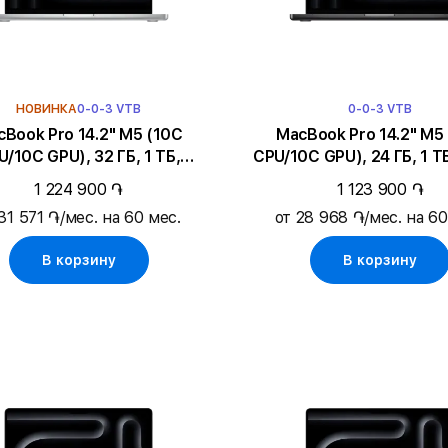
НОВИНКА
0-0-3 VTB
0-0-3 VTB
ook Pro 14.2" M5 (10C
MacBook Pro 14.2" M5 (10C
U/10C GPU), 32 ГБ, 1 ТБ,
CPU/10C GPU), 24 ГБ, 1 Т
Серебристый
Black
1 224 900 ֏
1 123 900 ֏
31 571 ֏/мес. на 60 мес.
от 28 968 ֏/мес. на 60
В корзину
В корзину