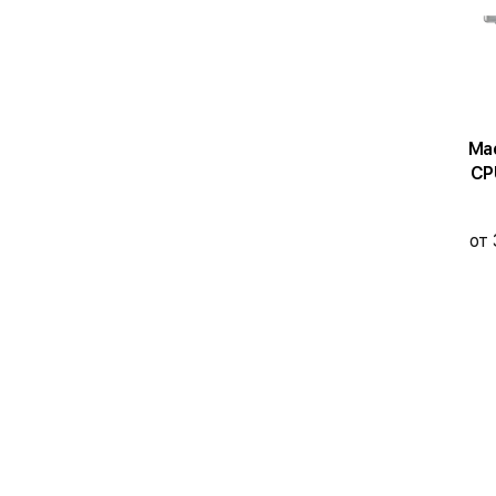
MacB
CP
от 