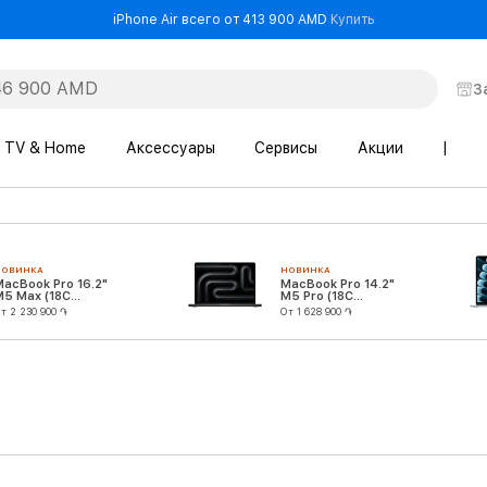
- iPhone Air все
iPhone Air всего от 413 900 AMD
Купить
З
TV & Home
Аксессуары
Сервисы
Акции
|
НОВИНКА
НОВИНКА
MacBook Pro 16.2"
MacBook Pro 14.2"
M5 Max (18C
M5 Pro (18C
CPU/32C GPU)
CPU/20C GPU)
т 2 230 900 ֏
От 1 628 900 ֏