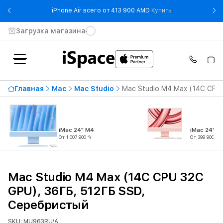
- iPhone Air все
iPhone Air всего от 413 900 AMD
Купить
Загрузка магазина
Главная
Mac
Mac Studio
Mac Studio M4 Max (14C CPU
iMac 24" M4
iMac 24" M
От 1 007 900 ֏
От 399 900 ֏
Mac Studio M4 Max (14C CPU 32C
GPU), 36ГБ, 512ГБ SSD,
Серебристый
SKU: MU963RU/A