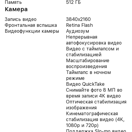
Память
512 ГБ
Камера
Запись видео
3840x2160
Фронтальная вспышка
Retina Flash
Видеофункции камеры
Аудиозум
Непрерывная
автофокусировка видео
Видео с таймлапсом и
стабилизацией
Масштабирование
воспроизведения
Таймлапс в ночном
режиме
Видео QuickTake
Снимайте фото 8 МП во
время записи 4K видео
Оптическая стабилизация
изображения
Кинематографическая
стабилизация видео (4K,
1080p и 720p)
Поддержка Slo-mo видео