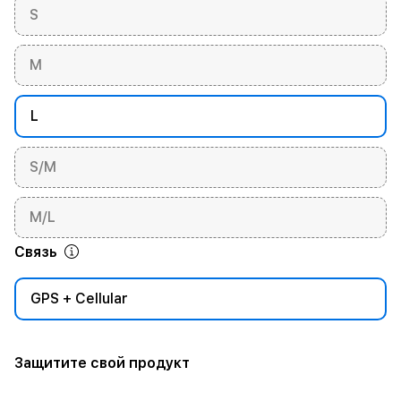
S
M
L
S/M
M/L
Связь
GPS + Cellular
Защитите свой продукт