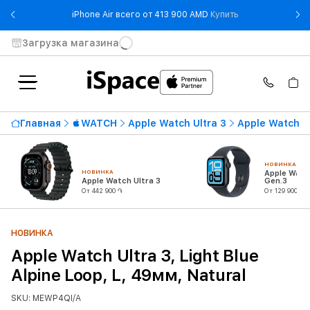
- iPhone Air все
iPhone Air всего от 413 900 AMD
Купить
Загрузка магазина
Главная
WATCH
Apple Watch Ultra 3
Apple Watch Ul
НОВИНКА
НОВИНКА
Apple Watc
Apple Watch Ultra 3
Gen.3
От 442 900 ֏
От 129 900 ֏
НОВИНКА
Apple Watch Ultra 3, Light Blue
Alpine Loop, L, 49мм, Natural
SKU: MEWP4QI/A