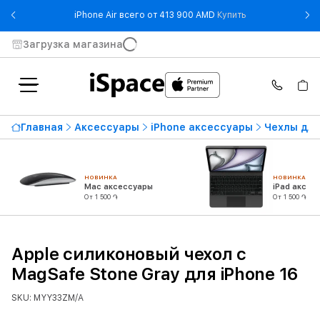
- iPhone Air все
iPhone Air всего от 413 900 AMD
Купить
Загрузка магазина
Главная
Аксессуары
iPhone аксессуары
Чехлы для
НОВИНКА
НОВИНКА
Mac аксессуары
iPad аксес
От 1 500 ֏
От 1 500 ֏
Apple силиконовый чехол с
MagSafe Stone Gray для iPhone 16
SKU: MYY33ZM/A