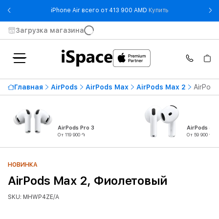
- iPhone Air все
iPhone Air всего от 413 900 AMD
Купить
Загрузка магазина
Главная
AirPods
AirPods Max
AirPods Max 2
AirPods
AirPods Pro 3
AirPods 4
От 119 900 ֏
От 59 900 ֏
НОВИНКА
AirPods Max 2, Фиолетовый
SKU: MHWP4ZE/A